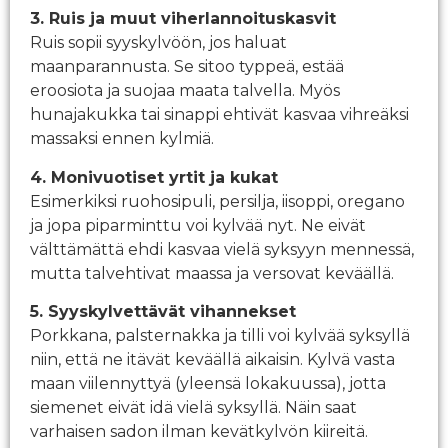
3. Ruis ja muut viherlannoituskasvit
Ruis sopii syyskylvöön, jos haluat
maanparannusta. Se sitoo typpeä, estää
eroosiota ja suojaa maata talvella. Myös
hunajakukka tai sinappi ehtivät kasvaa vihreäksi
massaksi ennen kylmiä.
4. Monivuotiset yrtit ja kukat
Esimerkiksi ruohosipuli, persilja, iisoppi, oregano
ja jopa piparminttu voi kylvää nyt. Ne eivät
välttämättä ehdi kasvaa vielä syksyyn mennessä,
mutta talvehtivat maassa ja versovat keväällä.
5. Syyskylvettävät vihannekset
Porkkana, palsternakka ja tilli voi kylvää syksyllä
niin, että ne itävät keväällä aikaisin. Kylvä vasta
maan viilennyttyä (yleensä lokakuussa), jotta
siemenet eivät idä vielä syksyllä. Näin saat
varhaisen sadon ilman kevätkylvön kiireitä.