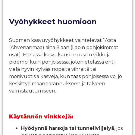
Vyöhykkeet huomioon
Suomen kasvuvyöhykkeet vaihtelevat 1A:sta
(Ahvenanmaa) aina 8:aan (Lapin pohjoisimmat
osat). Etelässä kasvukausi on usein viikkoja
pidempi kuin pohjoisessa, joten etelässä ehtii
vielä hyvin kylvää nopeita vihreitä tai
monivuotisia kasveja, kun taas pohjoisessa voi jo
keskittyä maanparannukseen ja talveen
valmistautumiseen.
Käytännön vinkkejä:
Hyödynnä harsoja tai tunneliviljelyä
, jos