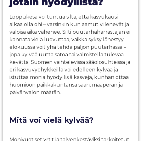
jotain hyödyllistä?
Loppukesä voi tuntua siltä, että kasvukausi
alkaa olla ohi – varsinkin kun aamut viilenevät ja
valoisa aika vähenee. Silti puutarhaharrastajan ei
kannata vielä luovuttaa, vaikka syksy lähestyy,
elokuussa voit yhä tehdä paljon puutarhassa –
jopa kylvää uutta satoa tai valmistella tulevaa
kevättä. Suomen vaihtelevissa sääolosuhteissa ja
eri kasvuvyöhykkeillä voi edelleen kylvää ja
istuttaa monia hyödyllisiä kasveja, kunhan ottaa
huomioon paikkakuntansa sään, maaperän ja
päivänvalon määrän.
Mitä voi vielä kylvää?
Monivuotiset yrtit ja talvenkestäviksi tarkoitetut