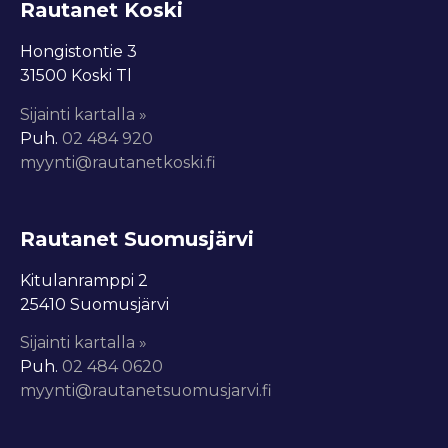
Rautanet Koski
Hongistontie 3
31500 Koski Tl
Sijainti kartalla »
Puh.
02 484 920
myynti@rautanetkoski.fi
Rautanet Suomusjärvi
Kitulanramppi 2
25410 Suomusjärvi
Sijainti kartalla »
Puh.
0
2
484 0620
myynti@rautanetsuomusjarvi.fi