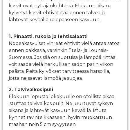
kasvit ovat nyt ajankohtaisia. Elokuun aikana
kylvetyt kasvit ehtivät itää ennen talvea ja
lähtevät keväällä reippaaseen kasvuun.
1. Pinaatti, rukola ja lehtisalaatti
Nopeakasvuiset vihreät ehtivät vielä antaa satoa
ennen pakkasia, varsinkin Etelä- ja Lounais-
Suomessa. Jos sää on suotuisa ja lämpöä riittää,
voit saada vielä herkullisen sadon parin viikon
päästä. Peitä kylvökset tarvittaessa harsoilla,
jotta ne saavat lämpöä ja suojaa.
2. Talvivalkosipuli
Elokuun lopusta lokakuulle on otollista aikaa
istuttaa talvivalkosipulit. Ne juurtuvat syksyn
aikana ja lähtevät kasvuun keväällä. Istuta
kynnet ravinteikkaaseen, hyvin muokattuun
maahan noin 5 cm syvyyteen.