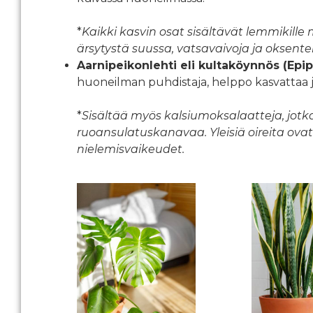
*
Kaikki kasvin osat sisältävät lemmikille 
ärsytystä suussa, vatsavaivoja ja oksente
Aarnipeikonlehti eli kultaköynnös (E
huoneilman puhdistaja, helppo kasvattaa j
*
Sisältää myös kalsiumoksalaatteja, jotk
ruoansulatuskanavaa. Yleisiä oireita ova
nielemisvaikeudet.