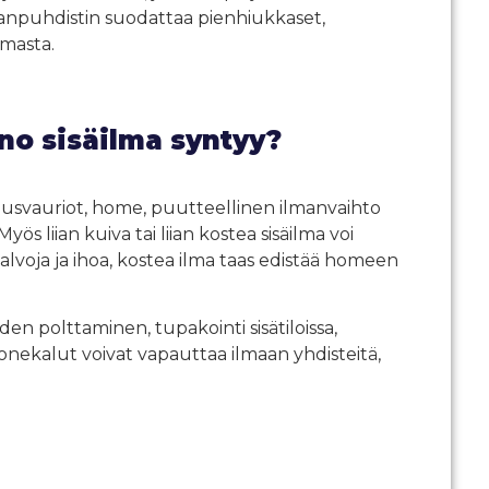
lmanpuhdistin suodattaa pienhiukkaset,
lmasta.
o sisäilma syntyy?
teusvauriot, home, puutteellinen ilmanvaihto
ös liian kuiva tai liian kostea sisäilma voi
alvoja ja ihoa, kostea ilma taas edistää homeen
den polttaminen, tupakointi sisätiloissa,
uonekalut voivat vapauttaa ilmaan yhdisteitä,
a