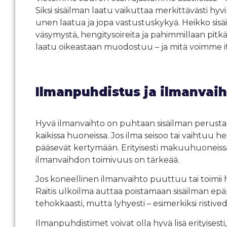
Siksi sisäilman laatu vaikuttaa merkittävästi hyv
unen laatua ja jopa vastustuskykyä. Heikko sis
väsymystä, hengitysoireita ja pahimmillaan pitkä
laatu oikeastaan muodostuu – ja mitä voimme i
Ilmanpuhdistus ja ilmanvaih
Hyvä ilmanvaihto on puhtaan sisäilman perusta. Ilm
kaikissa huoneissa. Jos ilma seisoo tai vaihtuu he
pääsevät kertymään. Erityisesti makuuhuoneissa, 
ilmanvaihdon toimivuus on tärkeää.
Jos koneellinen ilmanvaihto puuttuu tai toimii 
Raitis ulkoilma auttaa poistamaan sisäilman epä
tehokkaasti, mutta lyhyesti – esimerkiksi risti
Ilmanpuhdistimet voivat olla hyvä lisä erityisesti,