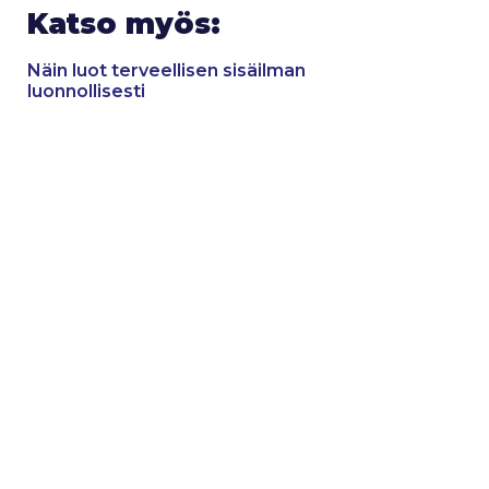
Katso myös:
Näin luot terveellisen sisäilman
luonnollisesti