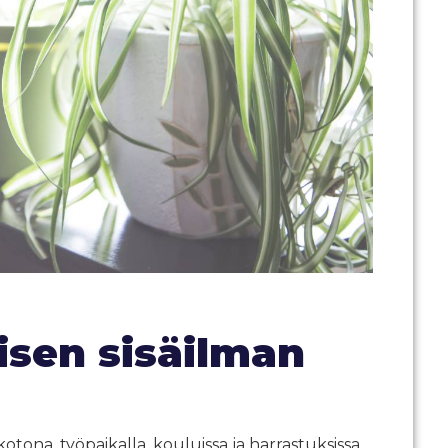
lisen sisäilman
tona, työpaikalla, kouluissa ja harrastuksissa.