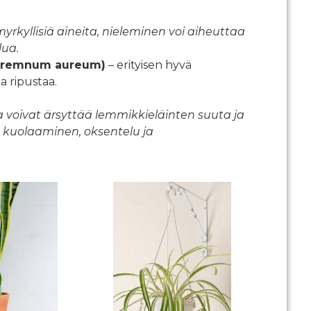
myrkyllisiä aineita, nieleminen voi aiheuttaa
lua.
pipremnum aureum)
– erityisen hyvä
a ripustaa.
a voivat ärsyttää lemmikkieläinten suuta ja
t kuolaaminen, oksentelu ja