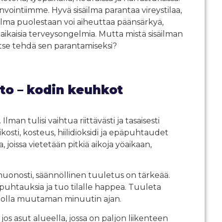
invointiimme. Hyvä sisäilma parantaa vireystilaa,
äilma puolestaan voi aiheuttaa päänsärkyä,
aikaisia terveysongelmia. Mutta mistä sisäilman
tse tehdä sen parantamiseksi?
to – kodin keuhkot
an tulisi vaihtua riittävästi ja tasaisesti
ikosti, kosteus, hiilidioksidi ja epäpuhtaudet
joissa vietetään pitkiä aikoja yöaikaan,
huonosti, säännöllinen tuuletus on tärkeää.
puhtauksia ja tuo tilalle happea. Tuuleta
vedolla muutaman minuutin ajan.
 jos asut alueella, jossa on paljon liikenteen