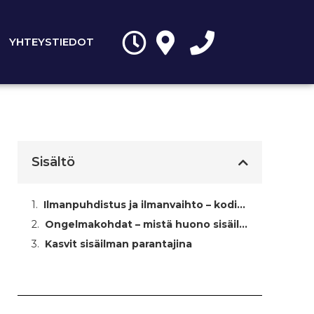
YHTEYSTIEDOT
Sisältö
Ilmanpuhdistus ja ilmanvaihto – kodin keuhkot
Ongelmakohdat – mistä huono sisäilma syntyy?
Kasvit sisäilman parantajina