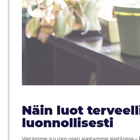
Näin luot terveel
luonnollisesti
Vietämme suuren osan ajastamme sisätiloissa – ko