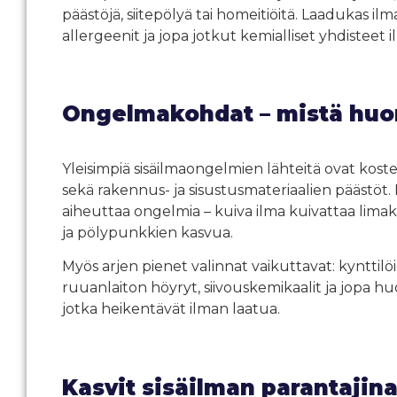
päästöjä, siitepölyä tai homeitiöitä. Laadukas i
allergeenit ja jopa jotkut kemialliset yhdisteet i
Ongelmakohdat – mistä huon
Yleisimpiä sisäilmaongelmien lähteitä ovat kos
sekä rakennus- ja sisustusmateriaalien päästöt. My
aiheuttaa ongelmia – kuiva ilma kuivattaa limak
ja pölypunkkien kasvua.
Myös arjen pienet valinnat vaikuttavat: kynttilöi
ruuanlaiton höyryt, siivouskemikaalit ja jopa h
jotka heikentävät ilman laatua.
Kasvit sisäilman parantajin