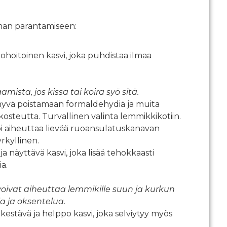
man parantamiseen:
pohoitoinen kasvi, joka puhdistaa ilmaa
mista, jos kissa tai koira syö sitä.
hyvä poistamaan formaldehydiä ja muita
osteutta. Turvallinen valinta lemmikkikotiin.
 voi aiheuttaa lievää ruoansulatuskanavan
yrkyllinen.
ja näyttävä kasvi, joka lisää tehokkaasti
a.
 voivat aiheuttaa lemmikille suun ja kurkun
a ja oksentelua.
 kestävä ja helppo kasvi, joka selviytyy myös