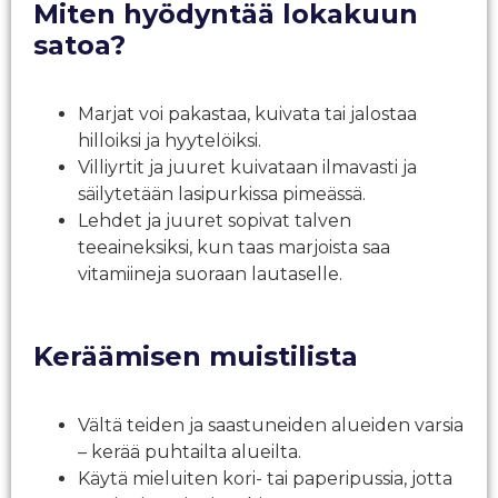
Miten hyödyntää lokakuun
satoa?
Marjat voi pakastaa, kuivata tai jalostaa
hilloiksi ja hyytelöiksi.
Villiyrtit ja juuret kuivataan ilmavasti ja
säilytetään lasipurkissa pimeässä.
Lehdet ja juuret sopivat talven
teeaineksiksi, kun taas marjoista saa
vitamiineja suoraan lautaselle.
Keräämisen muistilista
Vältä teiden ja saastuneiden alueiden varsia
– kerää puhtailta alueilta.
Käytä mieluiten kori- tai paperipussia, jotta