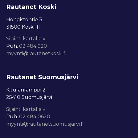
Rautanet Koski
Hongistontie 3
31500 Koski Tl
Sijainti kartalla »
Puh.
02 484 920
myynti@rautanetkoski.fi
Rautanet Suomusjärvi
Kitulanramppi 2
25410 Suomusjärvi
Sijainti kartalla »
Puh.
0
2
484 0620
myynti@rautanetsuomusjarvi.fi