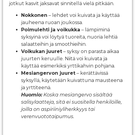
jotkut kasvit jaksavat sinnitellä vielä pitkään.
Nokkonen
– lehdet voi kuivata ja käyttää
jauheena ruoan joukossa.
Poimulehti ja voikukka
– lämpiminä
syksyinä voi löytyä tuoreita, nuoria lehtiä
salaatteihin ja smoothieihin.
Voikukan juuret
– syksy on parasta aikaa
juurten keruulle. Niitä voi kuivata ja
käyttää esimerkiksi yrttikahvin pohjana.
Mesiangervon juuret
– kerättävissä
syksyllä, käytetään kuivattuna mausteena
ja yrttiteenä.
Huomio:
Koska mesiangervo sisältää
salisylaatteja, sitä ei suositella henkilöille,
joilla on aspiriiniyliherkkyys tai
verenvuototaipumus.