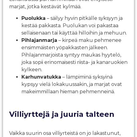
marjat, jotka kestävät kylmää.
Puolukka
– säilyy hyvin pitkälle syksyyn ja
kestää pakkasta. Puolukan voi pakastaa
sellaisenaan tai käyttää hilloihin ja mehuun.
Pihlajanmarja
– kirpeä maku pehmenee
ensimmäisten yöpakkasten jälkeen.
Pihlajanmarjoista syntyy maukas hyytelö,
joka sopii erinomaisesti riista- ja kanaruokien
kylkeen.
Karhunvatukka
– lämpiminä syksyinä
kypsyy vielä lokakuussakin, ja marjat ovat
makeimmillaan hieman pehmenneinä.
Villiyrttejä ja juuria talteen
Vaikka suurin osa villiyrteistä on jo lakastunut,