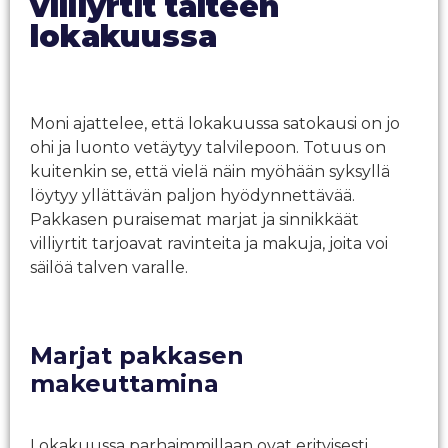
villiyrtit talteen
lokakuussa
Moni ajattelee, että lokakuussa satokausi on jo
ohi ja luonto vetäytyy talvilepoon. Totuus on
kuitenkin se, että vielä näin myöhään syksyllä
löytyy yllättävän paljon hyödynnettävää.
Pakkasen puraisemat marjat ja sinnikkäät
villiyrtit tarjoavat ravinteita ja makuja, joita voi
säilöä talven varalle.
Marjat pakkasen
makeuttamina
Lokakuussa parhaimmillaan ovat erityisesti