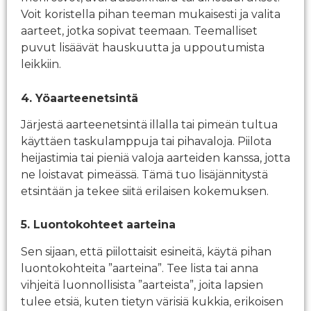
Voit koristella pihan teeman mukaisesti ja valita
aarteet, jotka sopivat teemaan. Teemalliset
puvut lisäävät hauskuutta ja uppoutumista
leikkiin.
4. Yöaarteenetsintä
Järjestä aarteenetsintä illalla tai pimeän tultua
käyttäen taskulamppuja tai pihavaloja. Piilota
heijastimia tai pieniä valoja aarteiden kanssa, jotta
ne loistavat pimeässä. Tämä tuo lisäjännitystä
etsintään ja tekee siitä erilaisen kokemuksen.
5. Luontokohteet aarteina
Sen sijaan, että piilottaisit esineitä, käytä pihan
luontokohteita ”aarteina”. Tee lista tai anna
vihjeitä luonnollisista ”aarteista”, joita lapsien
tulee etsiä, kuten tietyn värisiä kukkia, erikoisen