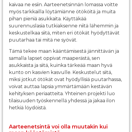
kaivaa ne esiin. Aarteenetsinnän lomassa voitte
myös tarkkailla löytämiänne ötököitä ja muita
pihan pieniä asukkaita. Käyttäkää
suurennuslasia tutkiaksenne niitä lähemmin ja
keskustelkaa siitä, miten eri ötökät hyödyttävät
puutarhaa tai mitä ne syövät.
Tämä tekee maan kääntämisestä jännittävän ja
samalla lapset oppivat maaperästä, sen
asukkaista ja siitä, kuinka tärkeää maan hyvä
kunto on kasvien kasvulle. Keskustelut siitä,
miksi jotkut ötökät ovat hyödyllisiä puutarhassa,
voivat auttaa lapsia ymmärtämään kestävän
kehityksen periaatteita. Yhteinen projekti luo
tilaisuuden työskennellä yhdessä ja jakaa ilon
hetkiä löydöistä.
Aarteenetsintä voi olla muutakin kui