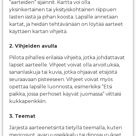
”aarteiden” sijainnit. Kartta voi olla
yksinkertainen tai yksityiskohtainen riippuen
lasten iästä ja pihan koosta. Lapsille annetaan
kartat, ja heidän tehtävänään on löytää aarteet
käyttäen kartan vihjeitä.
2. Vihjeiden avulla
Piilota pihallesi erilaisia vihjeitä, jotka johdattavat
lapset aarteelle. Vihjeet voivat olla arvoituksia,
sananlaskuja tai kuvia, jotka ohjaavat etsijöitä
seuraavaan pisteeseen. Vihjeet voivat myös
opettaa lapsille luonnosta, esimerkiksi ”Etsi
paikka, jossa perhoset käyvät juomassa” viittaisi
kukkapenkkiin.
3. Teemat
Järjestä aarteenetsintä tietyllä teemalla, kuten
merirosvot, avaruusseikkailu tai dinosaurukset.