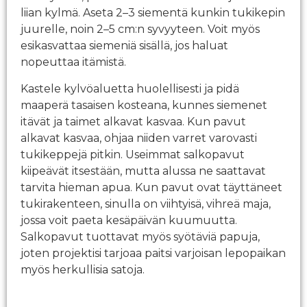
liian kylmä. Aseta 2–3 siementä kunkin tukikepin
juurelle, noin 2–5 cm:n syvyyteen. Voit myös
esikasvattaa siemeniä sisällä, jos haluat
nopeuttaa itämistä.
Kastele kylvöaluetta huolellisesti ja pidä
maaperä tasaisen kosteana, kunnes siemenet
itävät ja taimet alkavat kasvaa. Kun pavut
alkavat kasvaa, ohjaa niiden varret varovasti
tukikeppejä pitkin. Useimmat salkopavut
kiipeävät itsestään, mutta alussa ne saattavat
tarvita hieman apua. Kun pavut ovat täyttäneet
tukirakenteen, sinulla on viihtyisä, vihreä maja,
jossa voit paeta kesäpäivän kuumuutta.
Salkopavut tuottavat myös syötäviä papuja,
joten projektisi tarjoaa paitsi varjoisan lepopaikan
myös herkullisia satoja.