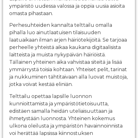
ympäristö uudessa valossa ja oppia uusia asioita
omasta pihastaan.
Perhesuhteiden kannalta telttailu omalla
pihalla luo ainutlaatuisen tilaisuuden
laatuaikaan ilman arjen häiriötekijöitä. Se tarjoaa
perheelle yhteistä aikaa kaukana digitaalisista
laitteista ja muista nykypäivän häiriöistä.
Tällainen yhteinen aika vahvistaa siteitä ja lisää
ymmärrystä toisia kohtaan. Yhteiset pelit, tarinat
ja nukkuminen tähtitaivaan alla luovat muistoja,
jotka voivat kestää eliniän.
Telttailu opettaa lapsille luonnon
kunnioittamista ja ympäristötietoisuutta,
edistäen samalla heidän uteliaisuuttaan ja
ihmetystään luonnosta. Yhteinen kokemus
ulkona oleilusta ja ympäristön havainnoinnista
voi herättää lapsissa kiinnostuksen