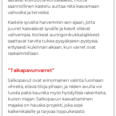
sietävät kuivuutta kohtalaisesti, mutta
säännöllinen kastelu auttaa niitä kasvamaan
vahvoiksi ja terveiksi.
Kastele syvältä harvemmin sen sijaan, jotta
juuret kasvaisivat syvälle ja kasvit olisivat
vahvempia. Korkeat auringonkukkalajikkeet
saattavat tarvita tukea pysyäkseen pystyssä,
erityisesti kukinnan aikaan, kun varret ovat
raskaimmillaan.
”Taikapavunvarret”
Salkopavut ovat erinomainen valinta luomaan
vihreitä, eläviä tiloja pihaan, ja niiden avulla voi
luoda paitsi kauniita myös hyödyllisiä rakenteita,
kuten majan. Salkopavun kasvattaminen
majaksi on hauska projekti, joka sopii
kaikenikäisille ja tarjoaa loppukesästä