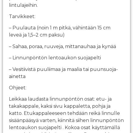
lintulajeihin.
Tarvikkeet:
– Puulauta (noin 1 m pitkä, vähintään 15 cm
leveä ja 1,5–2 cm paksu)
– Sahaa, poraa, ruuveja, mittanauhaa ja kynää
– Linnunpöntön lentoaukon suojapelti
– Vesitiivistä puuliimaa ja maalia tai puunsuoja-
ainetta
Ohjeet:
Leikkaa laudasta linnunpöntön osat: etu- ja
takakappale, kaksi sivu kappaletta, pohja ja
katto. Etukappaleeseen tehdään reikä linnulle
sisäänpääsyä varten, kiinnitä siihen linnunpöntön
lentoaukon suojapelti . Kokoa osat käyttämällä