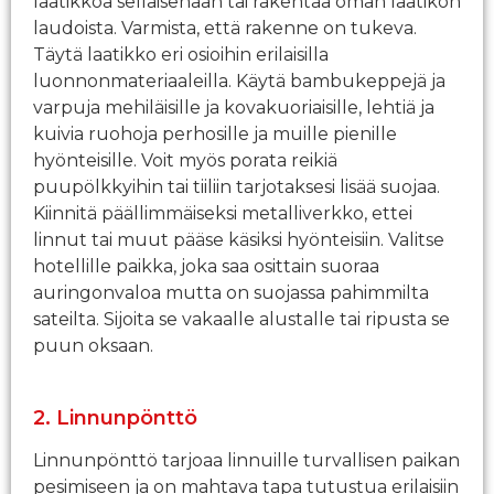
laatikkoa sellaisenaan tai rakentaa oman laatikon
laudoista. Varmista, että rakenne on tukeva.
Täytä laatikko eri osioihin erilaisilla
luonnonmateriaaleilla. Käytä bambukeppejä ja
varpuja mehiläisille ja kovakuoriaisille, lehtiä ja
kuivia ruohoja perhosille ja muille pienille
hyönteisille. Voit myös porata reikiä
puupölkkyihin tai tiiliin tarjotaksesi lisää suojaa.
Kiinnitä päällimmäiseksi metalliverkko, ettei
linnut tai muut pääse käsiksi hyönteisiin. Valitse
hotellille paikka, joka saa osittain suoraa
auringonvaloa mutta on suojassa pahimmilta
sateilta. Sijoita se vakaalle alustalle tai ripusta se
puun oksaan.
2. Linnunpönttö
Linnunpönttö tarjoaa linnuille turvallisen paikan
pesimiseen ja on mahtava tapa tutustua erilaisiin