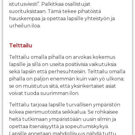
istutusviesti”. Palkitkaa osallistujat
suorituksistaan. Tämä tekee pihatöistä
hauskempaa ja opettaa lapsille yhteistyön ja
urheilun iloa.
Telttailu
Telttailu omalla pihalla on arvokas kokemus
lapsille ja sillä on useita positiivisia vaikutuksia
sekä lapsiin että perhesuhteisiin. Telttailu omalla
pihalla on paljon enemmän kuin vain yö ulkona;
se on muistutus siitä, että yksinkertaiset asiat
voivat tuoda suurimman ilon.
Telttailu tarjoaa lapsille turvallisen ympäristön
kokea pienimuotoista seikkailua. Se rohkaisee
heitä tutkimaan ympäristöään uusin silmin ja
opettaa itsenäisyyttä ja sopeutumiskykyä.
Lapsille annetaan mahdollisuus nähdä tuttu