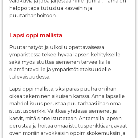
valokuvia ja jopa järjestää niille ”juhlia”. Tämä on
helppo tapa tutustua kasveihin ja
puutarhanhoitoon.
Lapsi oppi mallista
Puutarhatyöt ja ulkoilu opettavaisessa
ympäristössä tekee hyvää lapsen kehitykselle
sekä myös istuttaa siemenen terveellisille
elämäntavoille ja ympäristötietoisuudelle
tulevaisuudessa.
Lapsi oppi mallista, siksi paras puuha on ihan
oikea tekeminen aikuisen kanssa. Anna lapselle
mahdollisuus perustaa puutarhaasi ihan oma
istustuspenkki. Valitkaa yhdessä siemenet ja
kasvit, mitä sinne istutetaan. Antamalla lapsen
perustaa ja hoitaa omaa istutuspenkkiään, avaat
oven moniin arvokkaisiin oppimiskokemuksiin ja