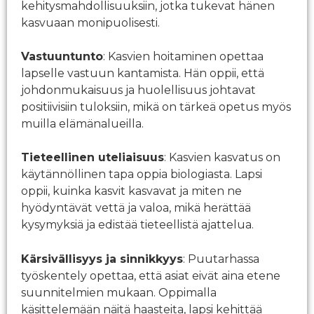
kehitysmahdollisuuksiin, jotka tukevat hänen
kasvuaan monipuolisesti.
Vastuuntunto
: Kasvien hoitaminen opettaa
lapselle vastuun kantamista. Hän oppii, että
johdonmukaisuus ja huolellisuus johtavat
positiivisiin tuloksiin, mikä on tärkeä opetus myös
muilla elämänalueilla.
Tieteellinen uteliaisuus
: Kasvien kasvatus on
käytännöllinen tapa oppia biologiasta. Lapsi
oppii, kuinka kasvit kasvavat ja miten ne
hyödyntävät vettä ja valoa, mikä herättää
kysymyksiä ja edistää tieteellistä ajattelua.
Kärsivällisyys ja sinnikkyys
: Puutarhassa
työskentely opettaa, että asiat eivät aina etene
suunnitelmien mukaan. Oppimalla
käsittelemään näitä haasteita, lapsi kehittää