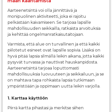
maan kääntämistä
Aarteenetsintä voi olla jännittävä ja
monipuolinen aktiviteetti, joka ei rajoitu
pelkästään kaivamiseen. Se tarjoaa lapsille
mahdollisuuden seikkailla, ratkaista arvoituksia
ja kehittää ongelmanratkaisutaitojaan.
Varmista, että alue on turvallinen ja että kaikki
piilotetut esineet ovat lapsille sopivia. Lisäksi on
hyvä pitää lapsia silmällä leikin aikana, jotta kaikki
pysyvät turvassa ja nauttivat hauskanpidosta.
Aarteenetsintä tarjoaa loputtomasti
mahdollisuuksia luovuuteen ja seikkailuun, ja se
on mahtava tapa rohkaista lapsia tutkimaan
ympäristöään ja oppimaan uutta leikin varjolla.
1. Karttaa käyttöön
Piirrä kartta pihastasi ja merkitse siihen