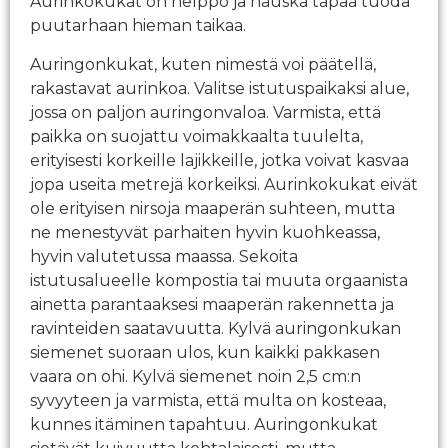
Aurinkokukat on helppo ja hauska tapaa tuoda
puutarhaan hieman taikaa.
Auringonkukat, kuten nimestä voi päätellä,
rakastavat aurinkoa. Valitse istutuspaikaksi alue,
jossa on paljon auringonvaloa. Varmista, että
paikka on suojattu voimakkaalta tuulelta,
erityisesti korkeille lajikkeille, jotka voivat kasvaa
jopa useita metrejä korkeiksi. Aurinkokukat eivät
ole erityisen nirsoja maaperän suhteen, mutta
ne menestyvät parhaiten hyvin kuohkeassa,
hyvin valutetussa maassa. Sekoita
istutusalueelle kompostia tai muuta orgaanista
ainetta parantaaksesi maaperän rakennetta ja
ravinteiden saatavuutta. Kylvä auringonkukan
siemenet suoraan ulos, kun kaikki pakkasen
vaara on ohi. Kylvä siemenet noin 2,5 cm:n
syvyyteen ja varmista, että multa on kosteaa,
kunnes itäminen tapahtuu. Auringonkukat