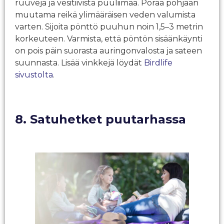
ruuveja ja vesitiivistä puuliimaa. Poraa pohjaan
muutama reikä ylimääräisen veden valumista
varten. Sijoita pönttö puuhun noin 1,5–3 metrin
korkeuteen. Varmista, että pöntön sisäänkäynti
on pois päin suorasta auringonvalosta ja sateen
suunnasta. Lisää vinkkejä löydät
Birdlife
sivustolta
.
8. Satuhetket puutarhassa