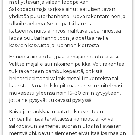
miellyttävän ja viileän lepopaikan.
Salkopapumaja tarjoaa ainutlaatuisen tavan
yhdistää puutarhanhoito, luova rakentaminen ja
ulkoilmaelämä. Se on paitsi kaunis
katseenvangitsija, myös mahtava tapa innostaa
lapsia puutarhanhoitoon ja opettaa heille
kasvien kasvusta ja luonnon kierrosta.
Ennen kuin aloitat, päätä majan muoto ja koko.
Valitse majalle aurinkoinen paikka. Voit rakentaa
tukirakenteen bambukepeistä, pitkistä
heinäseipäistä tai valmis metalli rakenteista tai-
kaarista. Paina tukikepit maahan suunnitelmasi
mukaisesti, yleensä noin 15–30 cm:n syvyyteen,
jotta ne pysyvät tukevasti pystyssä.
Kaiva ja muokkaa maata tukirakenteen
ympärillä, lisää tarvittaessa kompostia. Kylvä
salkopavun siemenet suoraan ulos hallavaaran
mentyä ohi, pavun siemenet eivät itää jos maa on