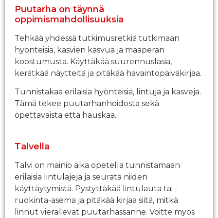
Puutarha on täynnä
oppimismahdollisuuksia
Tehkää yhdessä tutkimusretkiä tutkimaan
hyönteisiä, kasvien kasvua ja maaperän
koostumusta. Käyttäkää suurennuslasia,
kerätkää näytteitä ja pitäkää havaintopäiväkirjaa.
Tunnistakaa erilaisia hyönteisiä, lintuja ja kasveja.
Tämä tekee puutarhanhoidosta sekä
opettavaista että hauskaa.
Talvella
Talvi on mainio aika opetella tunnistamaan
erilaisia lintulajeja ja seurata niiden
käyttäytymistä. Pystyttäkää lintulauta tai -
ruokinta-asema ja pitäkää kirjaa siitä, mitkä
linnut vierailevat puutarhassanne. Voitte myös